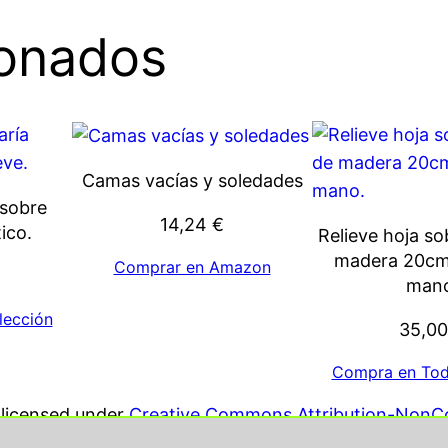
ionados
Camas vacías y soledades
 sobre
14,24
€
ico.
Relieve hoja so
madera 20cm
Comprar en Amazon
mano
lección
35,0
Compra en Tod
s licensed under
Creative Commons Attribution-NonCo