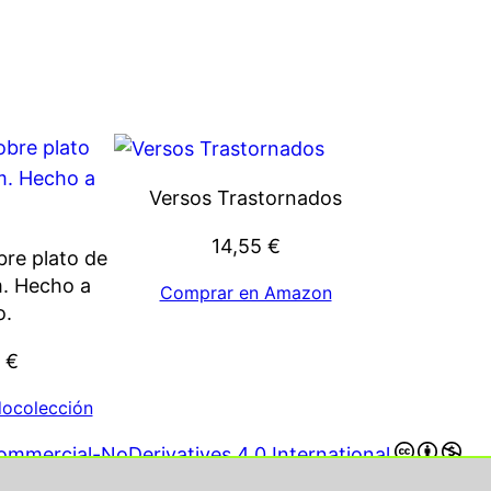
Versos Trastornados
14,55
€
bre plato de
. Hecho a
Comprar en Amazon
.
0
€
ocolección
mmercial-NoDerivatives 4.0 International