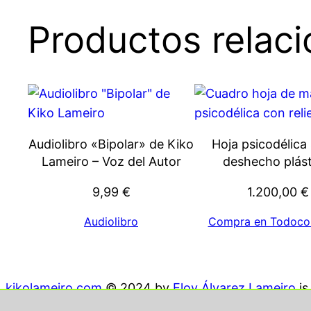
Productos relac
Audiolibro «Bipolar» de Kiko
Hoja psicodélica
Lameiro – Voz del Autor
deshecho plást
9,99
€
1.200,00
€
Audiolibro
Compra en Todoco
kikolameiro.com
© 2024 by
Eloy Álvarez Lameiro
i