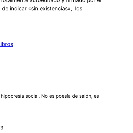
 Totalmente autoeditado y firmado por el
 de indicar «sin existencias», los
Libros
 hipocresía social. No es poesía de salón, es
83