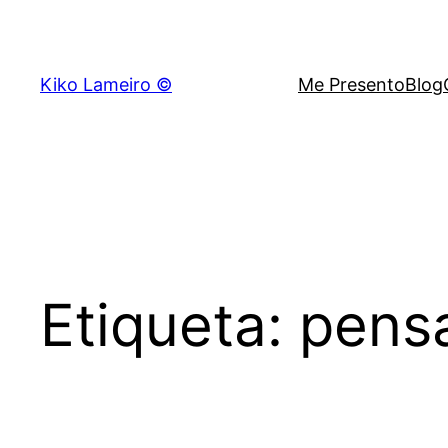
Saltar
al
contenido
Kiko Lameiro ©
Me Presento
Blog
Etiqueta:
pens