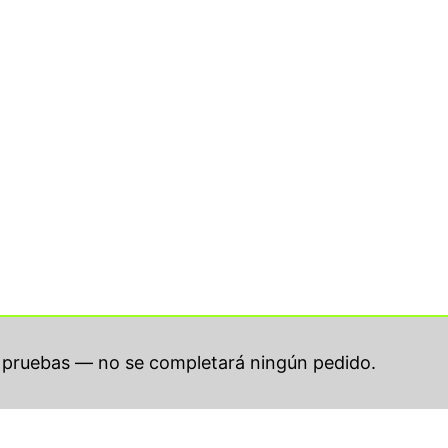
r pruebas — no se completará ningún pedido.
s licensed under
Creative Commons Attribution-NonCo