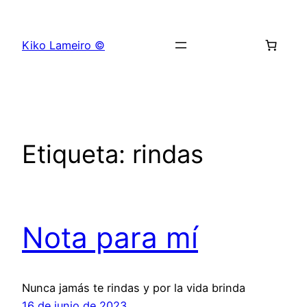
Saltar
al
Kiko Lameiro ©
contenido
Etiqueta:
rindas
Nota para mí
Nunca jamás te rindas y por la vida brinda
16 de junio de 2023