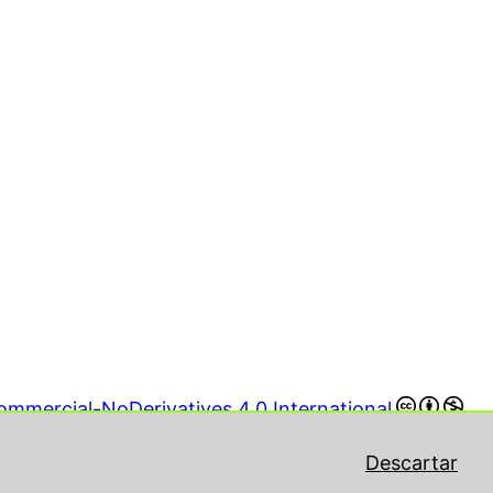
mmercial-NoDerivatives 4.0 International
Descartar