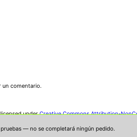
r un comentario.
s licensed under
Creative Commons Attribution-NonCo
r pruebas — no se completará ningún pedido.