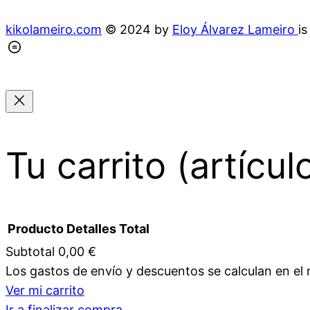
kikolameiro.com
© 2024 by
Eloy Álvarez Lameiro
i
Tu carrito
(artícul
Producto
Detalles
Total
Subtotal
0,00 €
Los gastos de envío y descuentos se calculan en e
Productos
Ver mi carrito
Ir a finalizar compra