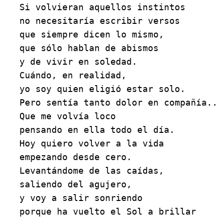
Si volvieran aquellos instintos
no necesitaría escribir versos
que siempre dicen lo mismo,
que sólo hablan de abismos
y de vivir en soledad.
Cuándo, en realidad,
yo soy quien eligió estar solo.
Pero sentía tanto dolor en compañía..
Que me volvía loco
pensando en ella todo el día.
Hoy quiero volver a la vida
empezando desde cero.
Levantándome de las caídas,
saliendo del agujero,
y voy a salir sonriendo
porque ha vuelto el Sol a brillar