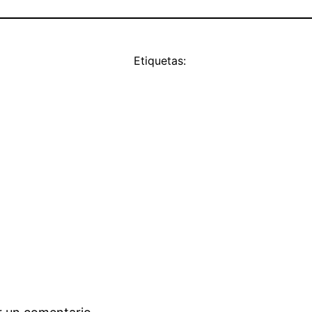
Etiquetas: