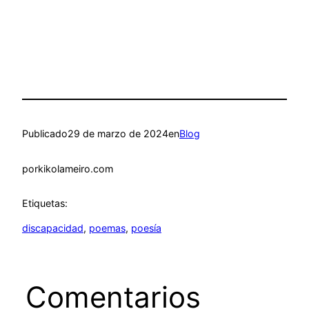
Publicado
29 de marzo de 2024
en
Blog
por
kikolameiro.com
Etiquetas:
discapacidad
, 
poemas
, 
poesía
Comentarios