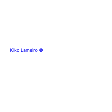
Saltar
al
contenido
Kiko Lameiro ©