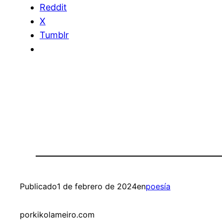
Reddit
X
Tumblr
Publicado
1 de febrero de 2024
en
poesía
por
kikolameiro.com