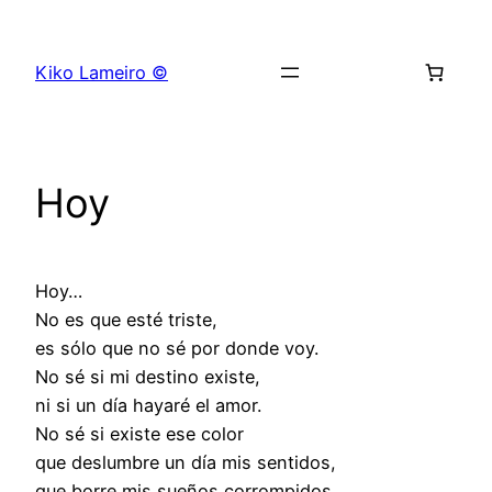
Saltar
al
Kiko Lameiro ©
contenido
Hoy
Hoy…
No es que esté triste,
es sólo que no sé por donde voy.
No sé si mi destino existe,
ni si un día hayaré el amor.
No sé si existe ese color
que deslumbre un día mis sentidos,
que borre mis sueños corrompidos