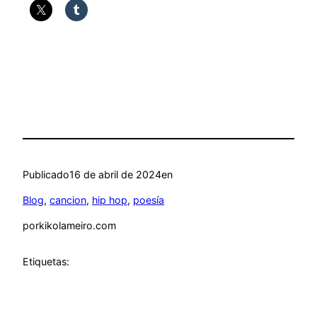
Publicado
16 de abril de 2024
en
Blog
, 
cancion
, 
hip hop
, 
poesía
por
kikolameiro.com
Etiquetas: