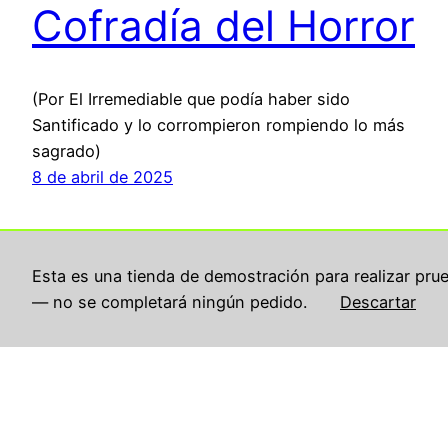
Cofradía del Horror
(Por El Irremediable que podía haber sido
Santificado y lo corrompieron rompiendo lo más
sagrado)
8 de abril de 2025
Esta es una tienda de demostración para realizar pru
— no se completará ningún pedido.
Descartar
kikolameiro.com
© 2024 by
Eloy Álvarez Lameiro
is
licensed under
Creative Commons Attribution-
NonCommercial-NoDerivatives 4.0 International