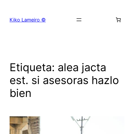
Saltar
al
Kiko Lameiro ©
contenido
Etiqueta:
alea jacta
est. si asesoras hazlo
bien