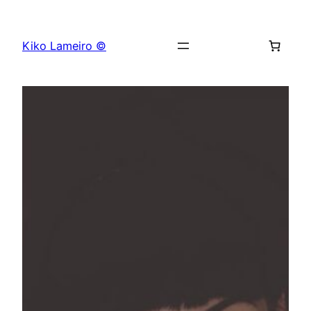
Saltar
al
Kiko Lameiro ©
contenido