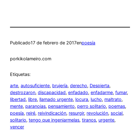
Publicado
17 de febrero de 2017
en
poesía
por
kikolameiro.com
Etiquetas:
arte
, 
autosuficiente
, 
brujería
, 
derecho
, 
Despierta
, 
destrozaron
, 
discapacidad
, 
enfadado
, 
enfadarme
, 
fumar
, 
libertad
, 
libre
, 
llamado urgente
, 
locura
, 
lucho
, 
maltrato
, 
mente
, 
paranoias
, 
pensamiento
, 
perro solitario
, 
poemas
, 
poesía
, 
reiré
, 
reivindicación
, 
resurgir
, 
revolución
, 
social
, 
solitario
, 
tengo que ingeniarmelas
, 
tiranos
, 
urgente
, 
vencer