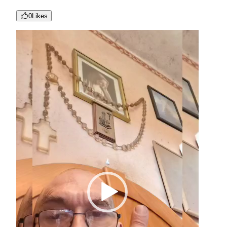
0
Likes
Reproductor
de
vídeo