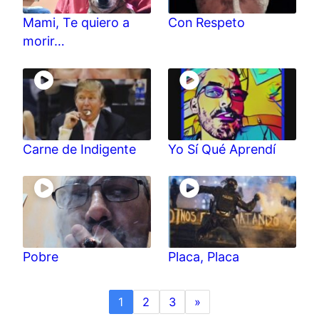
Mami, Te quiero a
Con Respeto
morir…
Carne de Indigente
Yo Sí Qué Aprendí
Pobre
Placa, Placa
1
2
3
»