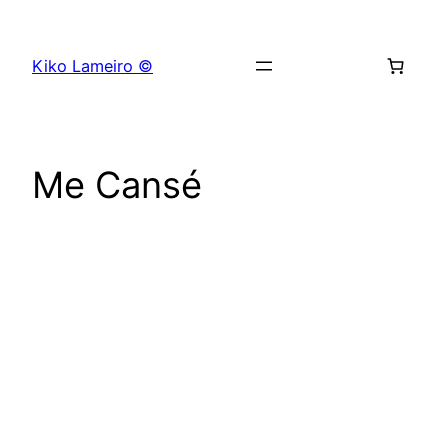
Saltar
al
Kiko Lameiro ©
contenido
Me Cansé