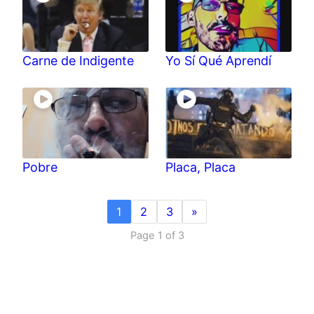
Carne de Indigente
Yo Sí Qué Aprendí
Pobre
Placa, Placa
1
2
3
»
Page 1 of 3