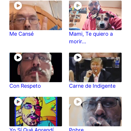
Me Cansé
Mami, Te quiero a
morir…
Con Respeto
Carne de Indigente
Yo Sí Qué Aprendí
Pobre