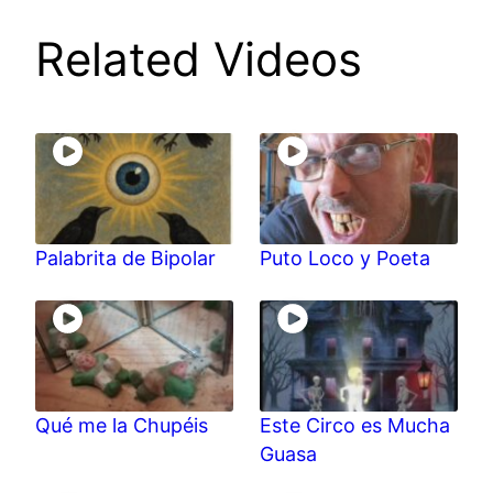
Related Videos
Palabrita de Bipolar
Puto Loco y Poeta
Qué me la Chupéis
Este Circo es Mucha
Guasa