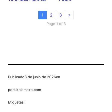
1
2
3
»
Page 1 of 3
Publicado
8 de junio de 2026
en
por
kikolameiro.com
Etiquetas: