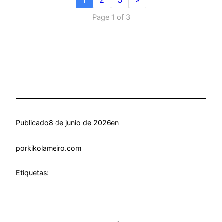
1
2
3
»
Page 1 of 3
Publicado
8 de junio de 2026
en
por
kikolameiro.com
Etiquetas: