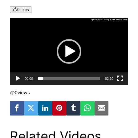
0
Likes
Reproductor
de
vídeo
00:00
02:10
0
views
Related Videos