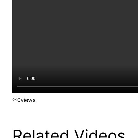
0
views
Related Videos