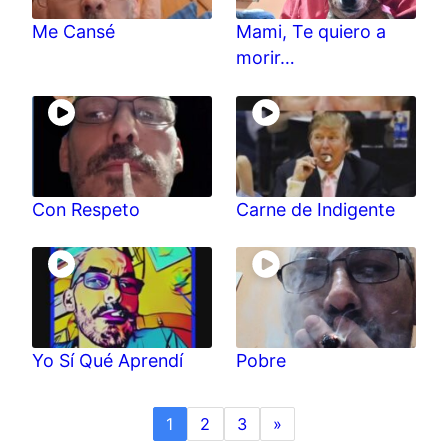
Me Cansé
Mami, Te quiero a
morir…
Con Respeto
Carne de Indigente
Yo Sí Qué Aprendí
Pobre
1
2
3
»