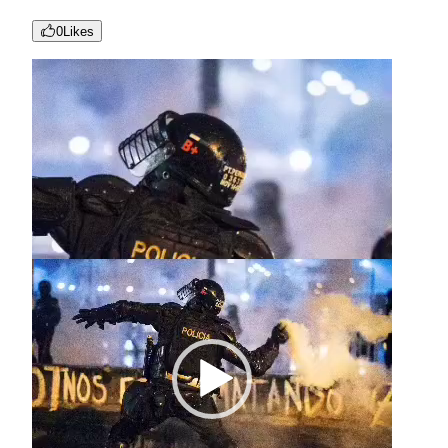
0
Likes
Reproductor
de
vídeo